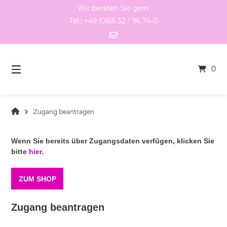
Springen
Wir beraten Sie gern.
Sie
Tel.: +49 (0)66 52 / 96 74-0
zum
Inhalt
0
Zugang beantragen
Wenn Sie bereits über Zugangsdaten verfügen, klicken Sie
bitte
hier
.
ZUM SHOP
Zugang beantragen