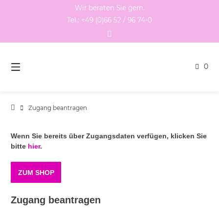
Springen
Wir beraten Sie gern.
Sie
Tel.: +49 (0)66 52 / 96 74-0
zum
Inhalt
0
Zugang beantragen
Wenn Sie bereits über Zugangsdaten verfügen, klicken Sie
bitte
hier
.
ZUM SHOP
Zugang beantragen