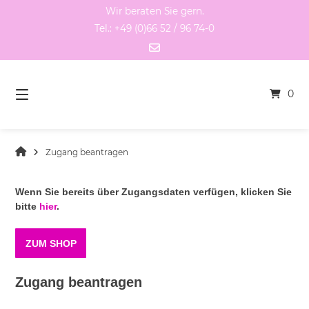
Springen
Wir beraten Sie gern.
Sie
Tel.: +49 (0)66 52 / 96 74-0
zum
Inhalt
0
Zugang beantragen
Wenn Sie bereits über Zugangsdaten verfügen, klicken Sie
bitte
hier
.
ZUM SHOP
Zugang beantragen