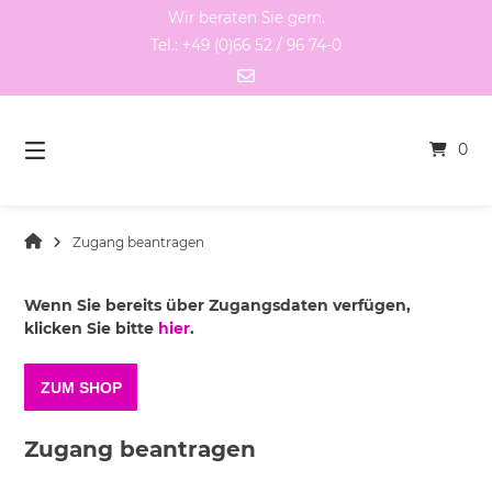
Springen
Wir beraten Sie gern.
Sie
Tel.: +49 (0)66 52 / 96 74-0
zum
Inhalt
0
Zugang beantragen
Wenn Sie bereits über Zugangsdaten verfügen,
klicken Sie bitte
hier
.
ZUM SHOP
Zugang beantragen