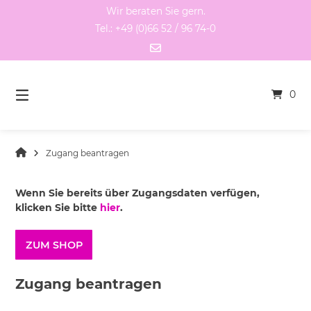
Springen
Wir beraten Sie gern.
Sie
Tel.: +49 (0)66 52 / 96 74-0
zum
Inhalt
0
Zugang beantragen
Wenn Sie bereits über Zugangsdaten verfügen,
klicken Sie bitte
hier
.
ZUM SHOP
Zugang beantragen