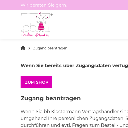
Springen
Wir beraten Sie gern.
Sie
zum
Inhalt
Zugang beantragen
Wenn Sie bereits über Zugangsdaten verfüge
ZUM SHOP
Zugang beantragen
Wenn Sie bb Klostermann Vertragshändler sin
umgehend Ihre persönlichen Zugangsdaten. S
durchführen und evtl. Fragen zum Bestell- un