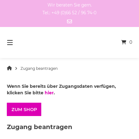
Springen
Wir beraten Sie gern.
Sie
Tel.: +49 (0)66 52 / 96 74-0
zum
Inhalt
0
Zugang beantragen
Wenn Sie bereits über Zugangsdaten verfügen,
klicken Sie bitte
hier
.
ZUM SHOP
Zugang beantragen