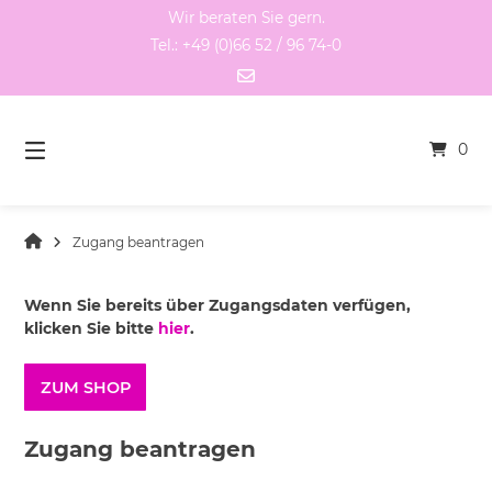
Springen
Wir beraten Sie gern.
Sie
Tel.: +49 (0)66 52 / 96 74-0
zum
Inhalt
0
Zugang beantragen
Wenn Sie bereits über Zugangsdaten verfügen,
klicken Sie bitte
hier
.
ZUM SHOP
Zugang beantragen