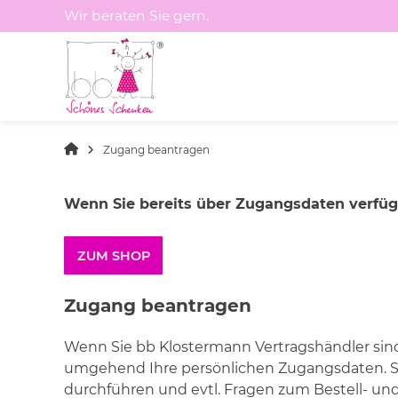
Springen
Wir beraten Sie gern.
Sie
zum
Inhalt
Zugang beantragen
Wenn Sie bereits über Zugangsdaten verfüge
ZUM SHOP
Zugang beantragen
Wenn Sie bb Klostermann Vertragshändler sin
umgehend Ihre persönlichen Zugangsdaten. S
durchführen und evtl. Fragen zum Bestell- un