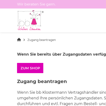
Springen
Wir beraten Sie gern.
Sie
zum
Inhalt
Zugang beantragen
Wenn Sie bereits über Zugangsdaten verfüge
ZUM SHOP
Zugang beantragen
Wenn Sie bb Klostermann Vertragshändler sin
umgehend Ihre persönlichen Zugangsdaten. S
durchführen und evtl. Fragen zum Bestell- un