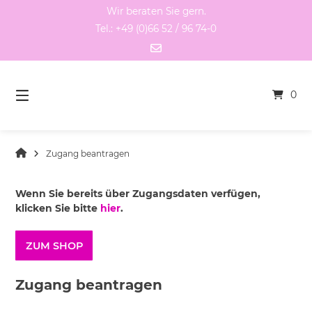
Springen
Wir beraten Sie gern.
Sie
Tel.: +49 (0)66 52 / 96 74-0
zum
Inhalt
0
Zugang beantragen
Wenn Sie bereits über Zugangsdaten verfügen,
klicken Sie bitte
hier
.
ZUM SHOP
Zugang beantragen