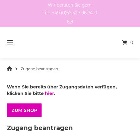
Springen
Wir beraten Sie gern.
Sie
Tel.: +49 (0)66 52 / 96 74-0
zum
Inhalt
0
Zugang beantragen
Wenn Sie bereits über Zugangsdaten verfügen,
klicken Sie bitte
hier
.
ZUM SHOP
Zugang beantragen