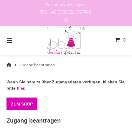
Springen
Wir beraten Sie gern.
Sie
Tel.: +49 (0)66 52 / 96 74-0
zum
Inhalt
0
Zugang beantragen
Wenn Sie bereits über Zugangsdaten verfügen, klicken Sie
bitte
hier
.
ZUM SHOP
Zugang beantragen