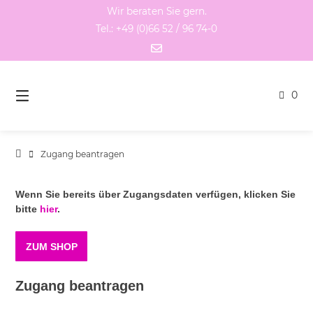
Springen
Wir beraten Sie gern.
Sie
Tel.: +49 (0)66 52 / 96 74-0
zum
Inhalt
0
Zugang beantragen
Wenn Sie bereits über Zugangsdaten verfügen, klicken Sie
bitte
hier
.
ZUM SHOP
Zugang beantragen