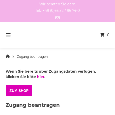
Springen
Wir beraten Sie gern.
Sie
Tel.: +49 (0)66 52 / 96 74-0
zum
Inhalt
0
Zugang beantragen
Wenn Sie bereits über Zugangsdaten verfügen,
klicken Sie bitte
hier
.
ZUM SHOP
Zugang beantragen