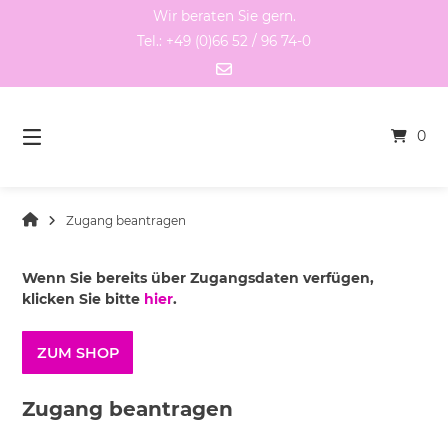
Springen
Wir beraten Sie gern.
Sie
Tel.: +49 (0)66 52 / 96 74-0
zum
Inhalt
0
Zugang beantragen
Wenn Sie bereits über Zugangsdaten verfügen,
klicken Sie bitte
hier
.
ZUM SHOP
Zugang beantragen