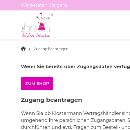
Springen
Wir beraten Sie gern.
Sie
zum
Inhalt
Zugang beantragen
Wenn Sie bereits über Zugangsdaten verfüge
ZUM SHOP
Zugang beantragen
Wenn Sie bb Klostermann Vertragshändler sin
umgehend Ihre persönlichen Zugangsdaten. S
durchführen und evtl. Fragen zum Bestell- un