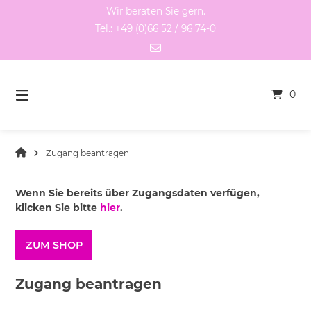
Springen
Wir beraten Sie gern.
Sie
Tel.: +49 (0)66 52 / 96 74-0
zum
Inhalt
0
Zugang beantragen
Wenn Sie bereits über Zugangsdaten verfügen,
klicken Sie bitte
hier
.
ZUM SHOP
Zugang beantragen