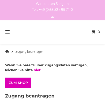
Springen
Wir beraten Sie gern.
Sie
Tel.: +49 (0)66 52 / 96 74-0
zum
Inhalt
0
Zugang beantragen
Wenn Sie bereits über Zugangsdaten verfügen,
klicken Sie bitte
hier
.
ZUM SHOP
Zugang beantragen