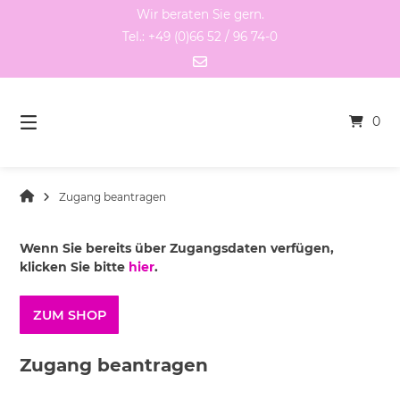
Springen
Wir beraten Sie gern.
Sie
Tel.: +49 (0)66 52 / 96 74-0
zum
Inhalt
0
Zugang beantragen
Wenn Sie bereits über Zugangsdaten verfügen,
klicken Sie bitte
hier
.
ZUM SHOP
Zugang beantragen