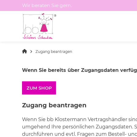
Springen
Wir beraten Sie gern.
Sie
zum
Inhalt
Zugang beantragen
Wenn Sie bereits über Zugangsdaten verfüge
ZUM SHOP
Zugang beantragen
Wenn Sie bb Klostermann Vertragshändler sin
umgehend Ihre persönlichen Zugangsdaten. S
durchführen und evtl. Fragen zum Bestell- un