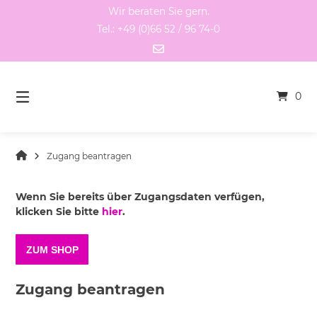
Springen
Wir beraten Sie gern.
Sie
Tel.: +49 (0)66 52 / 96 74-0
zum
Inhalt
0
Zugang beantragen
Wenn Sie bereits über Zugangsdaten verfügen,
klicken Sie bitte
hier
.
ZUM SHOP
Zugang beantragen