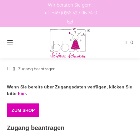
Springen
Wir beraten Sie gern.
Sie
Tel.: +49 (0)66 52 / 96 74-0
zum
Inhalt
0
Zugang beantragen
Wenn Sie bereits über Zugangsdaten verfügen, klicken Sie
bitte
hier
.
ZUM SHOP
Zugang beantragen